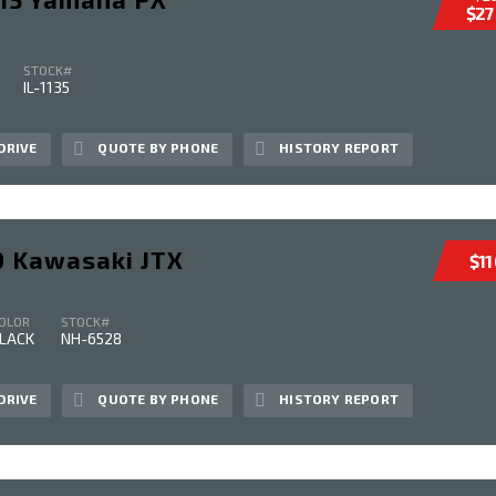
$27
STOCK#
IL-1135
DRIVE
QUOTE BY PHONE
HISTORY REPORT
9 Kawasaki JTX
$11
OLOR
STOCK#
LACK
NH-6528
DRIVE
QUOTE BY PHONE
HISTORY REPORT