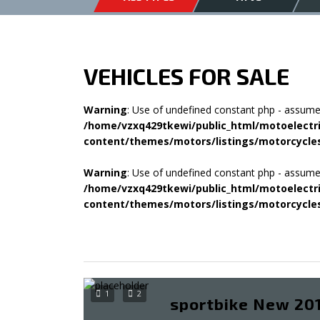
VEHICLES FOR SALE
Warning
: Use of undefined constant php - assumed 
/home/vzxq429tkewi/public_html/motoelectr
content/themes/motors/listings/motorcycles/
Warning
: Use of undefined constant php - assumed 
/home/vzxq429tkewi/public_html/motoelectr
content/themes/motors/listings/motorcycles/
1
2
sportbike New 201