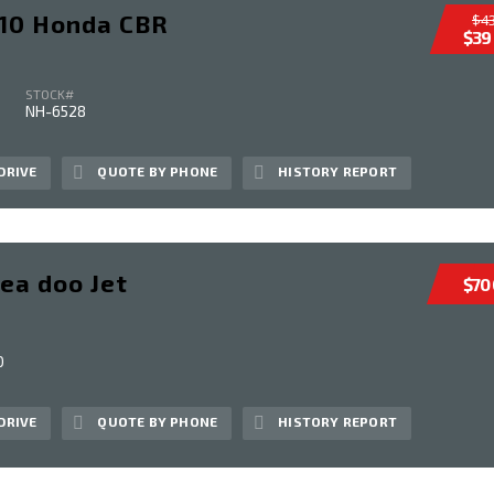
010 Honda CBR
$43
$39
STOCK#
NH-6528
DRIVE
QUOTE BY PHONE
HISTORY REPORT
ea doo Jet
$70
0
DRIVE
QUOTE BY PHONE
HISTORY REPORT