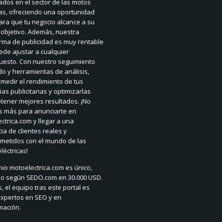
ados en el sector de las motos
cas, ofreciendo una oportunidad
ara que tu negocio alcance a su
 objetivo. Además, nuestra
rma de publicidad es muy rentable
ede ajustar a cualquier
uesto. Con nuestro seguimiento
do y herramientas de análisis,
medir el rendimiento de tus
s publicitarias y optimizarlas
tener mejores resultados. ¡No
s más para anunciarte en
ctrica.com y llegar a una
ia de clientes reales y
metidos con el mundo de las
léctricas!
nio motoelectrica.com es único,
do según SEDO.com en 30.000 USD.
 el equipo tras este portal es
expertos en SEO y en
mación.