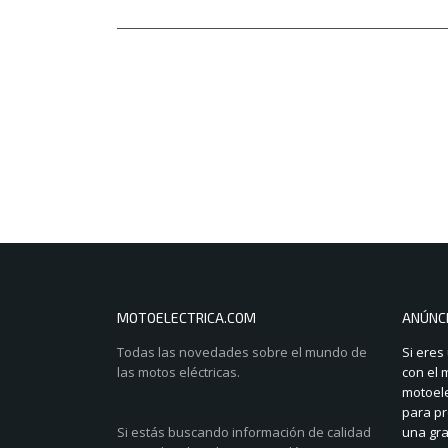
MOTOELECTRICA.COM
ANÚNC
Todas las novedades sobre el mundo de
Si eres
las motos eléctricas.
con el 
motoele
para pr
Si estás buscando información de calidad
una gra