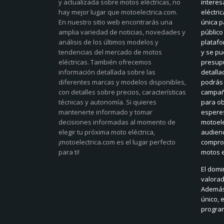
y actualizada sobre motos eléctricas, no
interes
hay mejor lugar que motoelectrica.com.
eléctri
En nuestro sitio web encontrarás una
única p
amplia variedad de noticias, novedades y
público
análisis de los últimos modelos y
platafo
tendencias del mercado de motos
y se pu
eléctricas. También ofrecemos
presup
información detallada sobre las
detalla
diferentes marcas y modelos disponibles,
podrás 
con detalles sobre precios, características
campaña
técnicas y autonomía. Si quieres
para ob
mantenerte informado y tomar
espere
decisiones informadas al momento de
motoele
elegir tu próxima moto eléctrica,
audienc
¡motoelectrica.com es el lugar perfecto
compro
para ti!
motos e
El domi
valora
Además,
único, 
progra