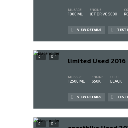
MILEAGE
ENGINE
C
1000 ML
JET DRIVE 5000
R
VIEW DETAILS
TEST 
1
1
limited Used 2016
MILEAGE
ENGINE
COLOR
12500 ML
650K
BLACK
VIEW DETAILS
TEST 
1
4
sportbike Used 2