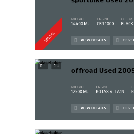
MILEAGE
ENGINE
COLOR
14400 ML
CBR 1000
BLACK
SPECIAL
VIEW DETAILS
TEST 
1
4
offroad Used 200
MILEAGE
ENGINE
C
12500 ML
ROTAX V-TWIN
B
VIEW DETAILS
TEST 