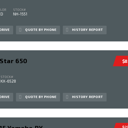
OLOR
STOCK#
ED
NH-1551
DRIVE
QUOTE BY PHONE
HISTORY REPORT
 Star 650
$8
STOCK#
KX-6528
DRIVE
QUOTE BY PHONE
HISTORY REPORT
015 Yamaha PX
$29