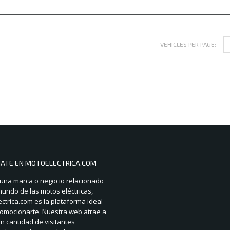
VEHICLES PER PAGE:
IATE EN MOTOELECTRICA.COM
 una marca o negocio relacionado
mundo de las motos eléctricas,
ctrica.com es la plataforma ideal
omocionarte. Nuestra web atrae a
n cantidad de visitantes