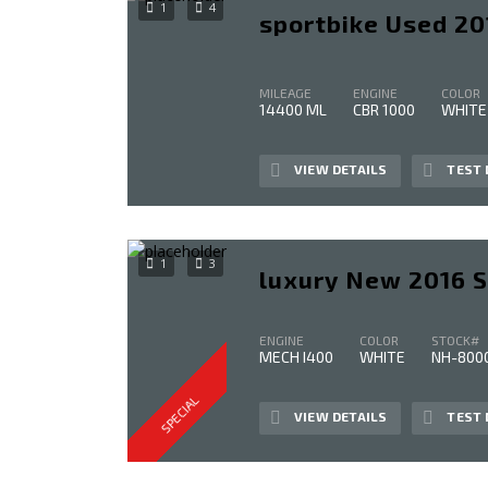
1
4
sportbike Used 2
MILEAGE
ENGINE
COLOR
14400 ML
CBR 1000
WHITE
VIEW DETAILS
TEST 
1
3
luxury New 2016 S
ENGINE
COLOR
STOCK#
MECH I400
WHITE
NH-800
SPECIAL
VIEW DETAILS
TEST 