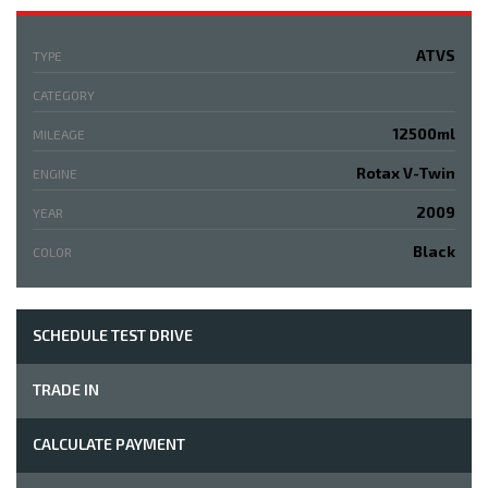
ATVS
TYPE
CATEGORY
12500ml
MILEAGE
Rotax V-Twin
ENGINE
2009
YEAR
Black
COLOR
SCHEDULE TEST DRIVE
TRADE IN
СALCULATE PAYMENT