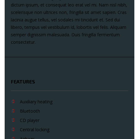
dictum ipsum, et consequat leo erat vel mi. Nam nisl nibh,
scelerisque non ultrices non, fringilla sit amet sapien. Cras
lacinia augue tellus, vel sodales mi tincidunt et. Sed dui
libero, tempus vel vestibulum id, lobortis vel felis. Aliquam
semper dignissim malesuada. Duis fringilla fermentum
consectetur.
FEATURES
Auxiliary heating
Bluetooth
CD player
Central locking
Airbags