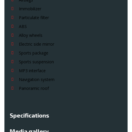
Immobilizer
Particulate filter
ABS
Alloy wheels
Electric side mirror
Sports package
Sports suspension
MP3 interface
Navigation system
Panoramic roof
Specifications
Media gallery