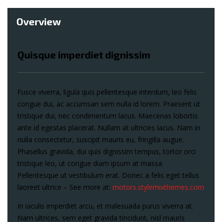
1
4
Overview
Quisque imperdiet dignissim
Fusce viverra, ligula quis pellentesque interdum, leo felis
congue dui, ac accumsan sem nulla id lorem. Praesent ut
tristique dui, nec condimentum lacus. Maecenas lobortis
ante id egestas placerat. Nullam at ultricies lacus. Nam in
nulla consectetur, suscipit mauris eu, fringilla augue.
Phasellus gravida, dui quis dignissim tempus, tortor orci
tristique leo, ut congue diam ipsum at massa.
Pellentesque ut vestibulum erat. Donec a felis eget tellus
laoreet ultrice – See more at:
motors.stylemixthemes.com
In iaculis imperdiet arcu, et malesuada purus viverra at.
Nam ultrices, sem eget gravida tincidunt, nisl mauris