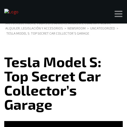
MOTOS ELÉCTRICAS, TODAS LAS MARCAS, MODELOS, COMPRA Y VENTA,
ALQUILER, LEGISLACIÓN Y ACCESORIOS
>
NEWSROOM
>
UNCATEGORIZED
>
TESLA MODEL S: TOP SECRET CAR COLLECTOR’S GARAGE
Tesla Model S:
Top Secret Car
Collector’s
Garage