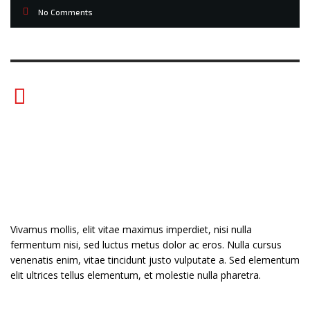
No Comments
Suspendisse vitae tellus non turpis suscipit
pellentesque sed quis tortor. Sed auctor elit et
felis varius eleifend. Cras gravida, ligula in
imperdiet imperdiet, nisl justo iaculis nulla, non
tincidunt purus neque sit amet turpis.
Vivamus mollis, elit vitae maximus imperdiet, nisi nulla
fermentum nisi, sed luctus metus dolor ac eros. Nulla cursus
venenatis enim, vitae tincidunt justo vulputate a. Sed elementum
elit ultrices tellus elementum, et molestie nulla pharetra.