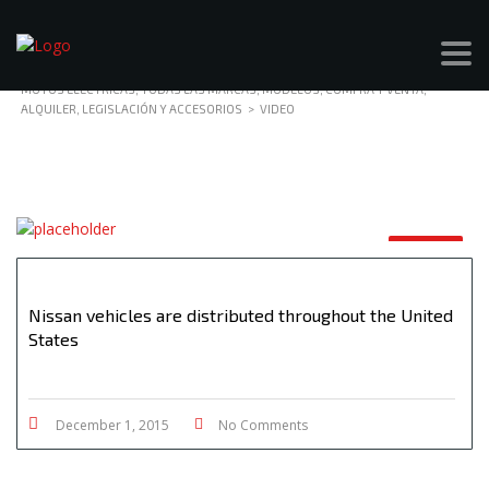
MOTOS ELÉCTRICAS, TODAS LAS MARCAS, MODELOS, COMPRA Y VENTA,
ALQUILER, LEGISLACIÓN Y ACCESORIOS
>
VIDEO
VIDEO
Nissan vehicles are distributed throughout the United
States
December 1, 2015
No Comments