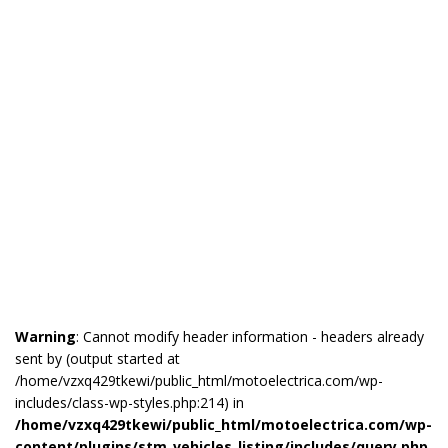
Warning
: Cannot modify header information - headers already
sent by (output started at
/home/vzxq429tkewi/public_html/motoelectrica.com/wp-
includes/class-wp-styles.php:214) in
/home/vzxq429tkewi/public_html/motoelectrica.com/wp-
content/plugins/stm_vehicles_listing/includes/query.php