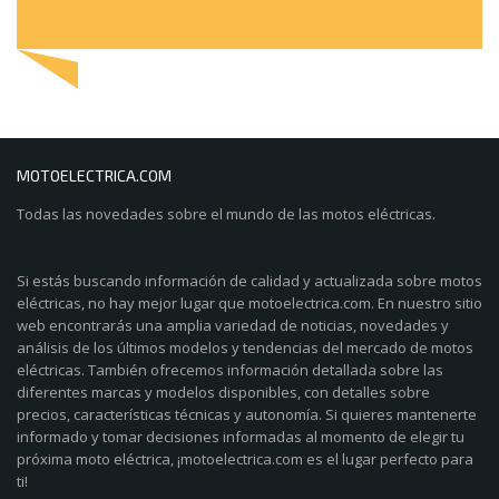
MOTOELECTRICA.COM
Todas las novedades sobre el mundo de las motos eléctricas.
Si estás buscando información de calidad y actualizada sobre motos
eléctricas, no hay mejor lugar que motoelectrica.com. En nuestro sitio
web encontrarás una amplia variedad de noticias, novedades y
análisis de los últimos modelos y tendencias del mercado de motos
eléctricas. También ofrecemos información detallada sobre las
diferentes marcas y modelos disponibles, con detalles sobre
precios, características técnicas y autonomía. Si quieres mantenerte
informado y tomar decisiones informadas al momento de elegir tu
próxima moto eléctrica, ¡motoelectrica.com es el lugar perfecto para
ti!